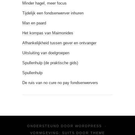
Minder hagel, meer focus
Tijdelijk een fondsenwerver inhuren
Man en paard
Het kompas van Maimonides
Afhankelijkheid tussen gever en ontvanger
Uitsluiting van doelgroepen
Spullenhulp (de praktische gids)
Spullenhulp
De ruis van no cure no pay fondsenwervers
ONDERSTEUND DOOR
WORDPRESS
·
VORMGEVING: SUITS DOOR
THEME