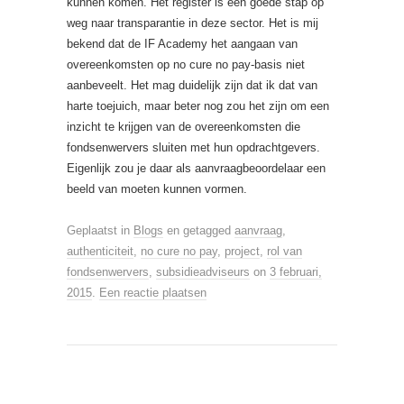
kunnen komen. Het register is een goede stap op
weg naar transparantie in deze sector. Het is mij
bekend dat de IF Academy het aangaan van
overeenkomsten op no cure no pay-basis niet
aanbeveelt. Het mag duidelijk zijn dat ik dat van
harte toejuich, maar beter nog zou het zijn om een
inzicht te krijgen van de overeenkomsten die
fondsenwervers sluiten met hun opdrachtgevers.
Eigenlijk zou je daar als aanvraagbeoordelaar een
beeld van moeten kunnen vormen.
Geplaatst in
Blogs
en getagged
aanvraag
,
authenticiteit
,
no cure no pay
,
project
,
rol van
fondsenwervers
,
subsidieadviseurs
on
3 februari,
2015
.
Een reactie plaatsen