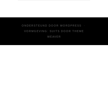
ONDERSTEUND DOOR
WORDPRESS
·
VORMGEVING: SUITS DOOR
THEME
WEAVER