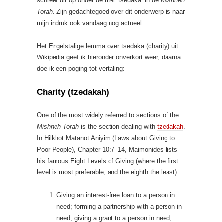
schreef dit op onder de titel ’tsedaka’ in de
Mishneh
Torah
. Zijn gedachtegoed over dit onderwerp is naar
mijn indruk ook vandaag nog actueel.
Het Engelstalige lemma over tsedaka (charity) uit
Wikipedia geef ik hieronder onverkort weer, daarna
doe ik een poging tot vertaling:
Charity (tzedakah)
One of the most widely referred to sections of the
Mishneh Torah
is the section dealing with
tzedakah
.
In Hilkhot Matanot Aniyim (Laws about Giving to
Poor People), Chapter 10:7–14, Maimonides lists
his famous Eight Levels of Giving (where the first
level is most preferable, and the eighth the least):
Giving an interest-free loan to a person in
need; forming a partnership with a person in
need; giving a grant to a person in need;