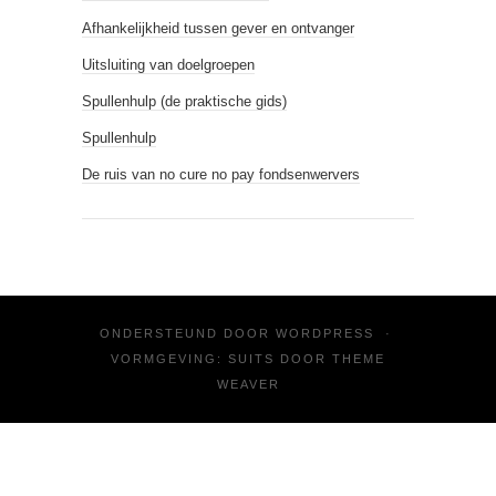
Afhankelijkheid tussen gever en ontvanger
Uitsluiting van doelgroepen
Spullenhulp (de praktische gids)
Spullenhulp
De ruis van no cure no pay fondsenwervers
ONDERSTEUND DOOR
WORDPRESS
·
VORMGEVING: SUITS DOOR
THEME
WEAVER