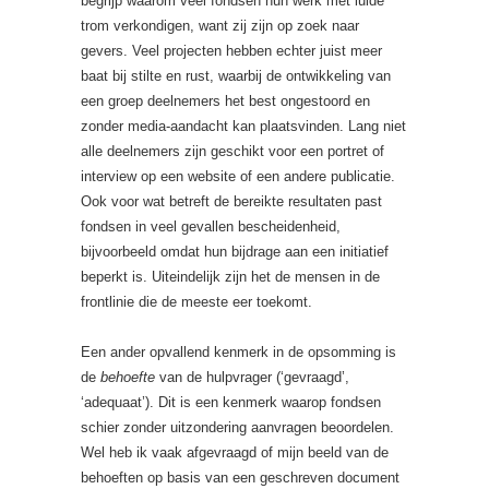
begrijp waarom veel fondsen hun werk met luide
trom verkondigen, want zij zijn op zoek naar
gevers. Veel projecten hebben echter juist meer
baat bij stilte en rust, waarbij de ontwikkeling van
een groep deelnemers het best ongestoord en
zonder media-aandacht kan plaatsvinden. Lang niet
alle deelnemers zijn geschikt voor een portret of
interview op een website of een andere publicatie.
Ook voor wat betreft de bereikte resultaten past
fondsen in veel gevallen bescheidenheid,
bijvoorbeeld omdat hun bijdrage aan een initiatief
beperkt is. Uiteindelijk zijn het de mensen in de
frontlinie die de meeste eer toekomt.
Een ander opvallend kenmerk in de opsomming is
de
behoefte
van de hulpvrager (‘gevraagd’,
‘adequaat’). Dit is een kenmerk waarop fondsen
schier zonder uitzondering aanvragen beoordelen.
Wel heb ik vaak afgevraagd of mijn beeld van de
behoeften op basis van een geschreven document