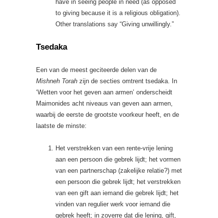
have in seeing people in need (as opposed
to giving because it is a religious obligation).
Other translations say “Giving unwillingly.”
Tsedaka
Een van de meest geciteerde delen van de
Mishneh Torah
zijn de secties omtrent tsedaka. In
‘Wetten voor het geven aan armen’ onderscheidt
Maimonides acht niveaus van geven aan armen,
waarbij de eerste de grootste voorkeur heeft, en de
laatste de minste:
Het verstrekken van een rente-vrije lening
aan een persoon die gebrek lijdt; het vormen
van een partnerschap (zakelijke relatie?) met
een persoon die gebrek lijdt; het verstrekken
van een gift aan iemand die gebrek lijdt; het
vinden van regulier werk voor iemand die
gebrek heeft; in zoverre dat die lening, gift,