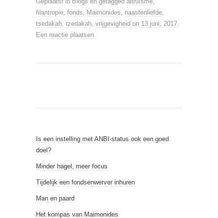
Geplaatst in
Blogs
en getagged
altruïsme
,
filantropie
,
fonds
,
Maimonides
,
naastenliefde
,
tsedakah
,
tzedakah
,
vrijgevigheid
on
13 juni, 2017
.
Een reactie plaatsen
Is een instelling met ANBI-status ook een goed
doel?
Minder hagel, meer focus
Tijdelijk een fondsenwerver inhuren
Man en paard
Het kompas van Maimonides