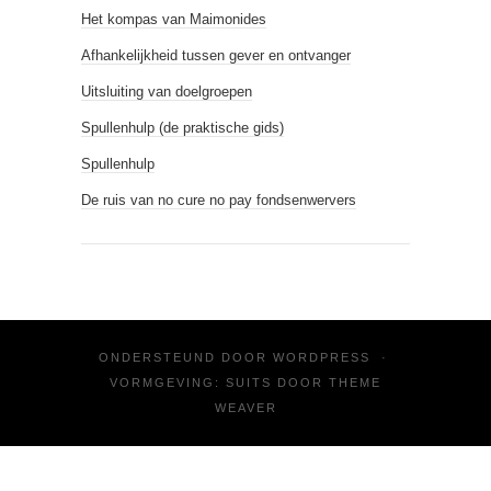
Het kompas van Maimonides
Afhankelijkheid tussen gever en ontvanger
Uitsluiting van doelgroepen
Spullenhulp (de praktische gids)
Spullenhulp
De ruis van no cure no pay fondsenwervers
ONDERSTEUND DOOR
WORDPRESS
·
VORMGEVING: SUITS DOOR
THEME
WEAVER