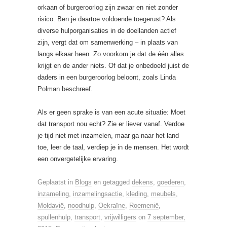
orkaan of burgeroorlog zijn zwaar en niet zonder
risico. Ben je daartoe voldoende toegerust? Als
diverse hulporganisaties in de doellanden actief
zijn, vergt dat om samenwerking – in plaats van
langs elkaar heen. Zo voorkom je dat de één alles
krijgt en de ander niets. Of dat je onbedoeld juist de
daders in een burgeroorlog beloont, zoals Linda
Polman beschreef.
Als er geen sprake is van een acute situatie: Moet
dat transport nou echt? Zie er liever vanaf. Verdoe
je tijd niet met inzamelen, maar ga naar het land
toe, leer de taal, verdiep je in de mensen. Het wordt
een onvergetelijke ervaring.
Geplaatst in
Blogs
en getagged
dekens
,
goederen
,
inzameling
,
inzamelingsactie
,
kleding
,
meubels
,
Moldavië
,
noodhulp
,
Oekraïne
,
Roemenië
,
spullenhulp
,
transport
,
vrijwilligers
on
7 september,