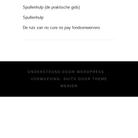
Spullenhulp (de praktische gids)
Spullenhulp
De ruis van no cure no pay fondsenwervers
ONDERSTEUND DOOR
WORDPRESS
·
VORMGEVING: SUITS DOOR
THEME
WEAVER