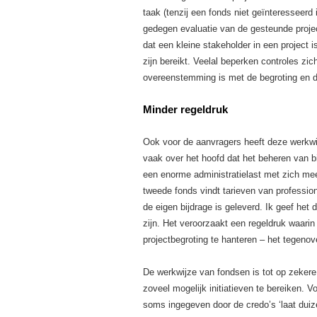
taak (tenzij een fonds niet geïnteresseerd 
gedegen evaluatie van de gesteunde projec
dat een kleine stakeholder in een project i
zijn bereikt. Veelal beperken controles zic
overeenstemming is met de begroting en 
Minder regeldruk
Ook voor de aanvragers heeft deze werkwi
vaak over het hoofd dat het beheren van 
een enorme administratielast met zich mee
tweede fonds vindt tarieven van professio
de eigen bijdrage is geleverd. Ik geef het
zijn. Het veroorzaakt een regeldruk waarin
projectbegroting te hanteren – het tegeno
De werkwijze van fondsen is tot op zekere
zoveel mogelijk initiatieven te bereiken. 
soms ingegeven door de credo’s ‘laat duize