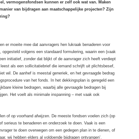
agel, vermogensfondsen kunnen er zelf ook wat van. Maken
 manier van bijdragen aan maatschappelijke projecten? Zijn
ring?
en er moeite mee dat aanvragers hen lukraak benaderen voor
f, opgesteld volgens een standaard formulering, waarin een (vaak
n initiatief, zonder dat blijkt of de aanvrager zich heeft verdiept
eest als een sollicitatiebrief die iemand schrijft uit plichtsbesef,
 niet wil. De aanhef is meestal generiek, en het gevraagde bedrag
ngsprocedure van het fonds. In het dekkingsplan is geregeld een
ijkbare kleine bedragen, waarbij alle gevraagde bedragen bij
ijgen. Het voelt als minimale inspanning – met vaak ook
elen of op voorhand afwijzen. De meeste fondsen voelen zich (op
atief serieus te benaderen en onderzoek te doen. Vaak is een
vrager te doen overwegen om een gedegen plan in te dienen, of
maar, wij hebben elders al voldoende bijdragen ontvangen’.