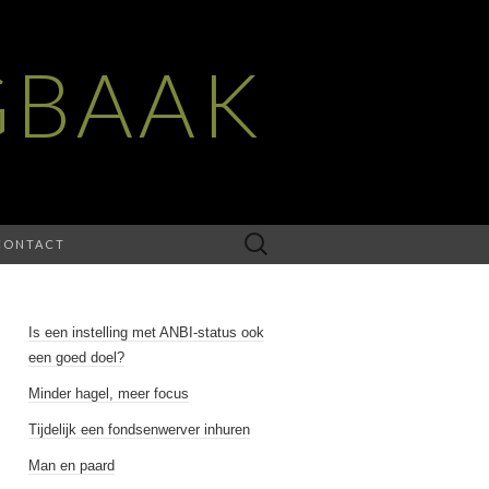
GBAAK
Zoeken
CONTACT
naar:
Is een instelling met ANBI-status ook
een goed doel?
Minder hagel, meer focus
Tijdelijk een fondsenwerver inhuren
Man en paard