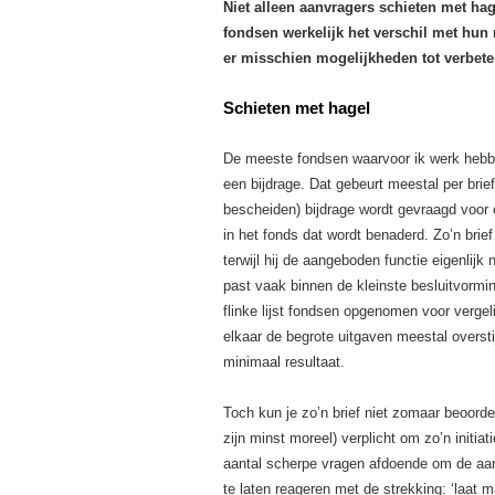
Niet alleen aanvragers schieten met h
fondsen werkelijk het verschil met hun
er misschien mogelijkheden tot verbete
Schieten met hagel
De meeste fondsen waarvoor ik werk hebb
een bijdrage. Dat gebeurt meestal per brie
bescheiden) bijdrage wordt gevraagd voor ee
in het fonds dat wordt benaderd. Zo’n brief l
terwijl hij de aangeboden functie eigenlijk
past vaak binnen de kleinste besluitvormi
flinke lijst fondsen opgenomen voor vergel
elkaar de begrote uitgaven meestal overst
minimaal resultaat.
Toch kun je zo’n brief niet zomaar beoord
zijn minst moreel) verplicht om zo’n initi
aantal scherpe vragen afdoende om de aan
te laten reageren met de strekking: ‘laat 