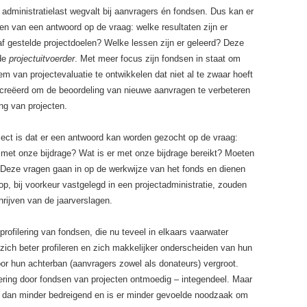
 administratielast wegvalt bij aanvragers én fondsen. Dus kan er
en van een antwoord op de vraag: welke resultaten zijn er
 gestelde projectdoelen? Welke lessen zijn er geleerd? Deze
 de
projectuitvoerder
. Met meer focus zijn fondsen in staat om
 van projectevaluatie te ontwikkelen dat niet al te zwaar hoeft
creëerd om de beoordeling van nieuwe aanvragen te verbeteren
ing van projecten.
ject is dat er een antwoord kan worden gezocht op de vraag:
et onze bijdrage? Wat is er met onze bijdrage bereikt? Moeten
? Deze vragen gaan in op de werkwijze van het fonds en dienen
rop, bij voorkeur vastgelegd in een projectadministratie, zouden
hrijven van de jaarverslagen.
 profilering van fondsen, die nu teveel in elkaars vaarwater
ich beter profileren en zich makkelijker onderscheiden van hun
or hun achterban (aanvragers zowel als donateurs) vergroot.
ering door fondsen van projecten ontmoedig – integendeel. Maar
 dan minder bedreigend en is er minder gevoelde noodzaak om