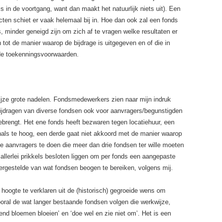
is in de voortgang, want dan maakt het natuurlijk niets uit). Een
ten schiet er vaak helemaal bij in. Hoe dan ook zal een fonds
s, minder geneigd zijn om zich af te vragen welke resultaten er
h tot de manier waarop de bijdrage is uitgegeven en of die in
de toekenningsvoorwaarden.
jze grote nadelen. Fondsmedewerkers zien naar mijn indruk
bijdragen van diverse fondsen ook voor aanvragers/begunstigden
brengt. Het ene fonds heeft bezwaren tegen locatiehuur, een
nals te hoog, een derde gaat niet akkoord met de manier waarop
 de aanvragers te doen die meer dan drie fondsen ter wille moeten
 allerlei prikkels besloten liggen om per fonds een aangepaste
vergestelde van wat fondsen beogen te bereiken, volgens mij.
 hoogte te verklaren uit de (historisch) gegroeide wens om
Vooral de wat langer bestaande fondsen volgen die werkwijze,
nd bloemen bloeien’ en ‘doe wel en zie niet om’. Het is een