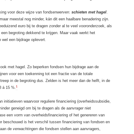
king voor deze wijze van fondsenwerven:
schieten met hagel
.
 maar meestal nog minder, kán dit een haalbare benadering zijn.
duizend euro bij te dragen zonder al te veel vooronderzoek, als
m een begroting dekkend te krijgen. Maar vaak werkt het
 wel een bijdrage oplevert.
 ook met hagel. Zo beperken fondsen hun bijdrage aan de
ijnen voor een toekenning tot een fractie van de totale
eep in de begroting dus. Zelden is het meer dan de helft, in de
1
 8 á 15 %.
 initiatieven waarvoor reguliere financiering (overheidssubsidie,
 minder geneigd om bij te dragen als de aanvrager niet
ase een vorm van overheidsfinanciering of het genereren van
er beschouwd is het verschil tussen financiering van fondsen en
r aan de
verwachtingen
die fondsen stellen aan aanvragers,