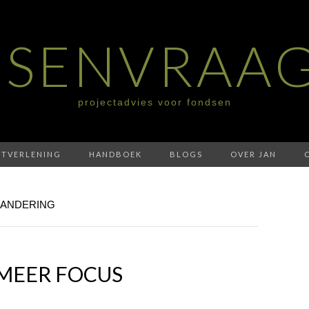
SENVRAA
projectadvies voor fondsen
STVERLENING
HANDBOEK
BLOGS
OVER JAN
RANDERING
 MEER FOCUS