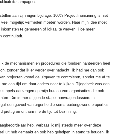
publiciteitscampagnes.
tellen aan zijn eigen bijdrage. 100% Projectfinanciering is niet
zo veel mogelijk vermeden moeten worden. Naar mijn idee moet
 inkomsten te genereren of lokaal te werven. Hoe meer
 continuïteit.
nd ik de mechanismen en procedures die fondsen hanteerden heel
sch, zonder dat ik er verder over nadacht. Ik had me dan ook
an projecten vooral de uitgaven te controleren, zonder me af te
 me aan tijd om daar anders naar te kijken. Tijdgebrek was een
en stapels aanvragen op mijn bureau van organisaties die ook –
achten. Die immer stijgende stapel aanvragendossiers in
 gaf een gevoel van urgentie die soms buitengewone proporties
d prettig en ontnam me de tijd tot bezinning.
raagbeoordelaar heb, verbaas ik mij steeds meer over deze
eel uit heb gemaakt en ook heb geholpen in stand te houden. Ik