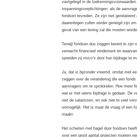
vastgelegd in de toekenningsvoorwaarden. 
inspanningsverplichtingen: als de aanvrage
fondsen tevreden. Ze zijn niet gerelateerd 
daarentegen zullen eerder geneigd zijn o
geval van een lening zal die moeten worde
Terwijl fondsen dus zeggen bereid te zijn
verwacht financieel rendement én waarvan
spreiden zij risico’s
door hun bijdrage te m
Ja, dat is
bijzonder
vreemd, omdat met een b
zeggen over de verandering die een fonds 
aanvragers om te sprokkelen. Hoe meer fina
wat er met wiens bijdrage is gedaan. De v
niet de salarissen, en ook niet te veel ver
onmogelijk. Het is maar de vraag of een f
maakt.
Het schieten met hagel door fondsen hee
over een groot aantal projecten moeten ve