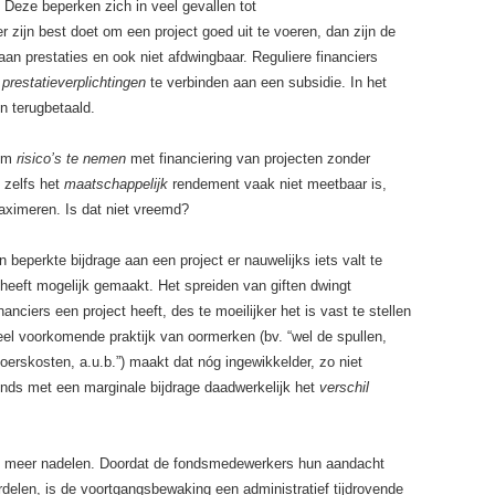
Deze beperken zich in veel gevallen tot
r zijn best doet om een project goed uit te voeren, dan zijn de
aan prestaties en ook niet afdwingbaar. Reguliere financiers
m
prestatieverplichtingen
te verbinden aan een subsidie. In het
n terugbetaald.
 om
risico’s te nemen
met financiering van projecten zonder
 zelfs het
maatschappelijk
rendement vaak niet meetbaar is,
aximeren. Is dat niet vreemd?
eperkte bijdrage aan een project er nauwelijks iets valt te
heeft mogelijk gemaakt. Het spreiden van giften dwingt
nciers een project heeft, des te moeilijker het is vast te stellen
eel voorkomende praktijk van oormerken (bv. “wel de spullen,
voerskosten, a.u.b.”) maakt dat nóg ingewikkelder, zo niet
onds met een marginale bijdrage daadwerkelijk het
verschil
ft meer nadelen. Doordat de fondsmedewerkers hun aandacht
rdelen, is de voortgangsbewaking een administratief tijdrovende