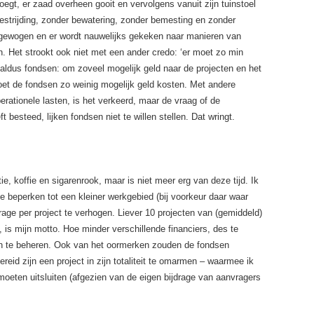
oegt, er zaad overheen gooit en vervolgens vanuit zijn tuinstoel
estrijding, zonder bewatering, zonder bemesting en zonder
t gewogen en er wordt nauwelijks gekeken naar manieren van
. Het strookt ook niet met een ander credo: ‘er moet zo min
, aldus fondsen: om zoveel mogelijk geld naar de projecten en het
et de fondsen zo weinig mogelijk geld kosten. Met andere
rationele lasten, is het verkeerd, maar de vraag of de
 besteed, lijken fondsen niet te willen stellen. Dat wringt.
tie, koffie en sigarenrook, maar is niet meer erg van deze tijd. Ik
 beperken tot een kleiner werkgebied (bij voorkeur daar waar
drage per project te verhogen. Liever 10 projecten van (gemiddeld)
, is mijn motto. Hoe minder verschillende financiers, des te
ijn te beheren. Ook van het oormerken zouden de fondsen
reid zijn een project in zijn totaliteit te omarmen – waarmee ik
eten uitsluiten (afgezien van de eigen bijdrage van aanvragers