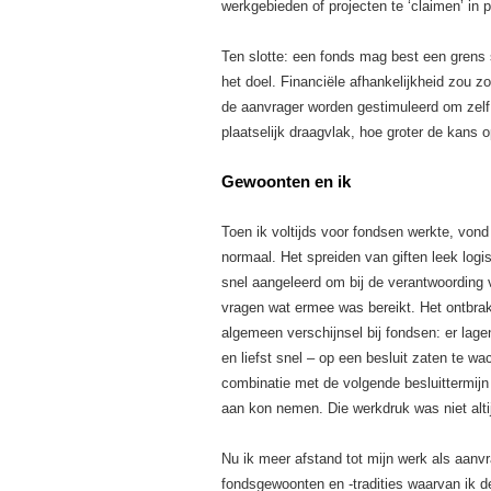
werkgebieden of projecten te ‘claimen’ in 
Ten slotte: een fonds mag best een grens s
het doel. Financiële afhankelijkheid zou 
de aanvrager worden gestimuleerd om zelf
plaatselijk draagvlak, hoe groter de kans op
Gewoonten en ik
Toen ik voltijds voor fondsen werkte, vo
normaal. Het spreiden van giften leek logi
snel aangeleerd om bij de verantwoording v
vragen wat ermee was bereikt. Het ontbrak
algemeen verschijnsel bij fondsen: er lag
en liefst snel – op een besluit zaten te w
combinatie met de volgende besluittermijn
aan kon nemen. Die werkdruk was niet altij
Nu ik meer afstand tot mijn werk als aanv
fondsgewoonten en -tradities waarvan ik d