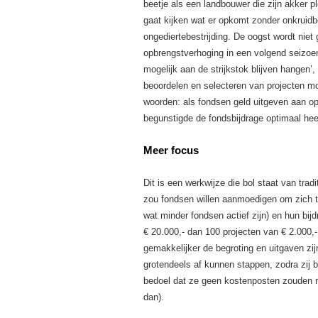
beetje als een landbouwer die zijn akker pl
gaat kijken wat er opkomt zonder onkruidb
ongediertebestrijding. De oogst wordt nie
opbrengstverhoging in een volgend seizoen
mogelijk aan de strijkstok blijven hangen’
beoordelen en selecteren van projecten mo
woorden: als fondsen geld uitgeven aan ope
begunstigde de fondsbijdrage optimaal heeft
Meer focus
Dit is een werkwijze die bol staat van tradi
zou fondsen willen aanmoedigen om zich te
wat minder fondsen actief zijn) en hun bij
€ 20.000,- dan 100 projecten van € 2.000,-
gemakkelijker de begroting en uitgaven z
grotendeels af kunnen stappen, zodra zij be
bedoel dat ze geen kostenposten zouden mo
dan).